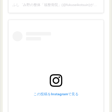
ふし゛み野の整体「福整骨院」(@fukuseikotsuin)がシェアした投稿
この投稿をInstagramで見る