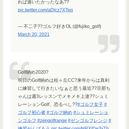
れば通いたかったなあ??
pic.twitter.com/aDlcz7XTeq
— 不二子??ゴルフ好きOL (@fujiko_golf)
March 20, 2021
Golf納め2020?
明日のGolf納めは桂ヶ丘CC?来年からは真剣
に練習して行きたいなぁと思う最近??旦那ち
ゃんは週3レッスンでメキメキ上達??シュミ
レーションGolf、恐るべし??
#ゴルフ女子
#
ゴルフ初心者
#ゴルフ納め
#シュミレーショ
ンゴルフ
#zengolfrange
#ゼンゴルフレンジ
#
練習がんばろう
pic.twitter.com/HRXIDe3xTh