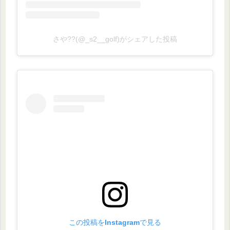
さや??(@_s2__golf)がシェアした投稿
この投稿をInstagramで見る