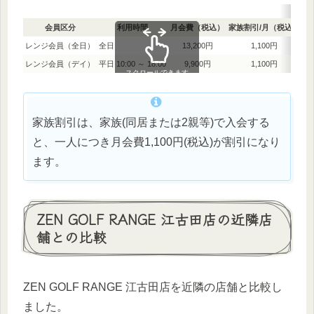
会員区分
利用時間
月会費（税込）
家族割引/月（税込）
打
レンジ会員（全日）
全日
13,200円
1,100円
レンジ会員（デイ）
平日 10:00 ～ 18:00
9,900円
1,100円
スクロールできます
家族割引は、家族(同居または2親等)で入会する
と、一人につき月会費1,100円(税込)が割引になり
ます。
ZEN GOLF RANGE 江古田店の近隣店
舗との比較
ZEN GOLF RANGE 江古田店を近隣の店舗と比較し
ました。