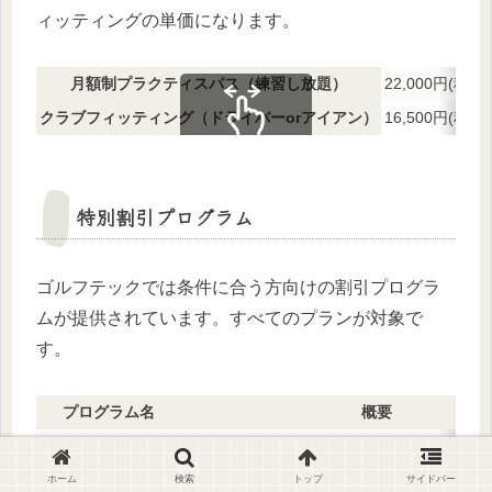
ィッティングの単価になります。
月額制プラクティスパス（練習し放題）
22,000円(税込)
クラブフィッティング（ドライバーorアイアン）
16,500円(税込)
スクロールできます
特別割引プログラム
ゴルフテックでは条件に合う方向けの割引プログラ
ムが提供されています。すべてのプランが対象で
す。
プログラム名
概要
平日デイタイム割引
平日営業開始～17時レッスン開始までの受
リピート割引
チケット全消化日当日までに
次のプランを購
ホーム
検索
トップ
サイドバー