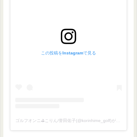
この投稿をInstagramで見る
ゴルフオンニ⛳️こりん/誉田佑子(@korinhime_golf)がシェアした投稿