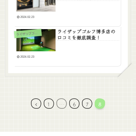
2024.02.23
ライザップゴルフ博多店の
ラ
イザップゴルフ
口コミを徹底調査！
2024.02.23
前
1
…
6
7
8
へ